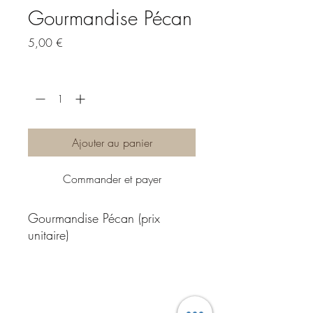
Gourmandise Pécan
Prix
5,00 €
Quantité
*
Ajouter au panier
Commander et payer
Gourmandise Pécan (prix
unitaire)
Pâte à cookie, noix de pécan,
chocolat dulce, chocolat lait
DÉTAILS
ghana.